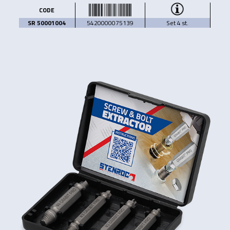
CODE
SR 50001004
5420000075139
Set 4 st.