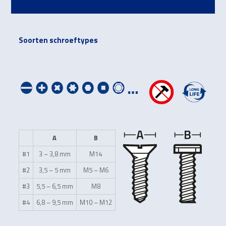
Soorten schroeftypes
A
B
#1
3 – 3,8 mm
M14
#2
3,5 – 5 mm
M5 – M6
#3
5,5 – 6,5 mm
M8
#4
6,8 – 9,5 mm
M10 – M12