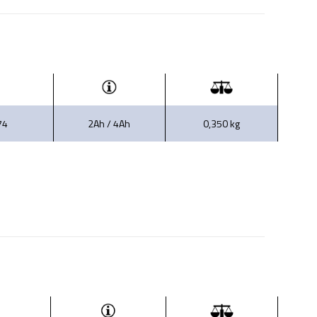
74
2Ah / 4Ah
0,350 kg