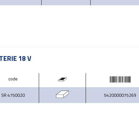
TERIE 18 V
code
SR 4750020
5420000075269