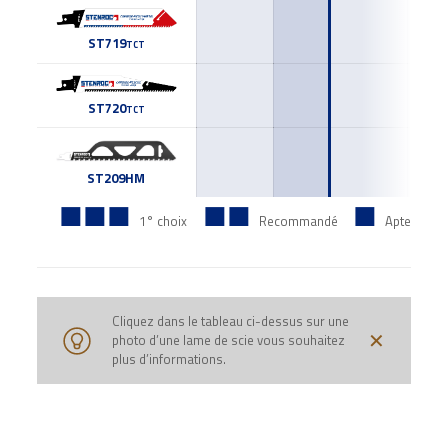
ST719tct
ST720tct
ST209HM
■■■
■■
■
1° choix
Recommandé
Apte
Cliquez dans le tableau ci-dessus sur une
✕
photo d’une lame de scie vous souhaitez
plus d’informations.