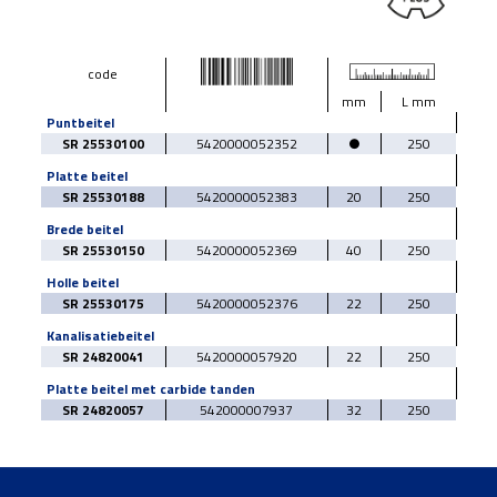
code
mm
L mm
Puntbeitel
SR 25530100
5420000052352
●
250
Platte beitel
SR 25530188
5420000052383
20
250
Brede beitel
SR 25530150
5420000052369
40
250
Holle beitel
SR 25530175
5420000052376
22
250
Kanalisatiebeitel
SR 24820041
5420000057920
22
250
Platte beitel met carbide tanden
SR 24820057
542000007937
32
250