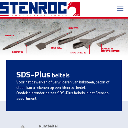
BREDE BEITEL
PUNTBEITEL
HOLLE BEITEL
PLATTE BEITEL
MET CARBIDE TANDEN
PLATTE BEITEL
KANALISATIEBEITEL
SDS-Plus
beitels
Voor het bewerken of verwijderen van baksteen, beton of
steen kan u rekenen op een Stenroc-beitel.
Ontdek hieronder de zes SDS-Plus beitels in het Stenroc-
assortiment.
Puntbeitel