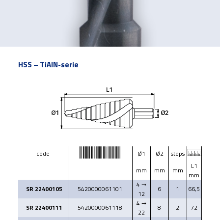
HSS – TiAIN-serie
code
Ø1
Ø2
steps
L1
mm
mm
mm
mm
4 ➞
SR 22400105
5420000061101
6
1
66,5
12
4 ➞
SR 22400111
5420000061118
8
2
72
22