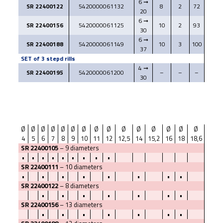
6 ➞
SR 22400122
5420000061132
8
2
72
20
6 ➞
SR 22400156
5420000061125
10
2
93
30
6 ➞
SR 22400188
5420000061149
10
3
100
37
SET of 3 stepd rills
4 ➞
SR 22400195
5420000061200
–
–
–
30
Ø
Ø
Ø
Ø
Ø
Ø
Ø
Ø
Ø
Ø
Ø
Ø
Ø
Ø
Ø
Ø
4
5
6
7
8
9
10
11
12
12,5
14
15,2
16
18
18,6
20
2
SR 22400105
– 9 diameters
•
•
•
•
•
•
•
•
•
SR 22400111
– 10 diameters
•
•
•
•
•
•
•
•
•
SR 22400122
– 8 diameters
•
•
•
•
•
•
•
•
SR 22400156
– 13 diameters
•
•
•
•
•
•
•
•