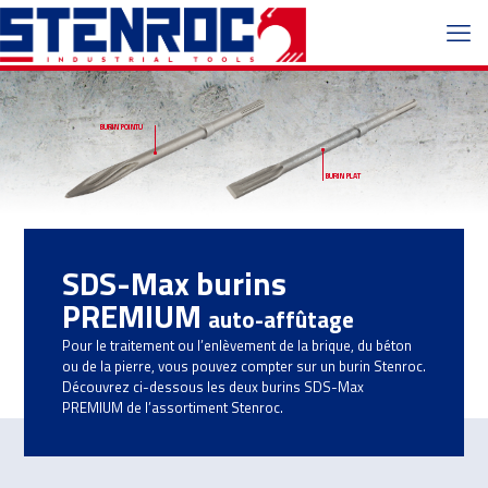
BURIN POINTU
BURIN PLAT
SDS-Max burins
PREMIUM
auto-affûtage
Pour le traitement ou l’enlèvement de la brique, du béton
ou de la pierre, vous pouvez compter sur un burin Stenroc.
Découvrez ci-dessous les deux burins SDS-Max
PREMIUM de l’assortiment Stenroc.