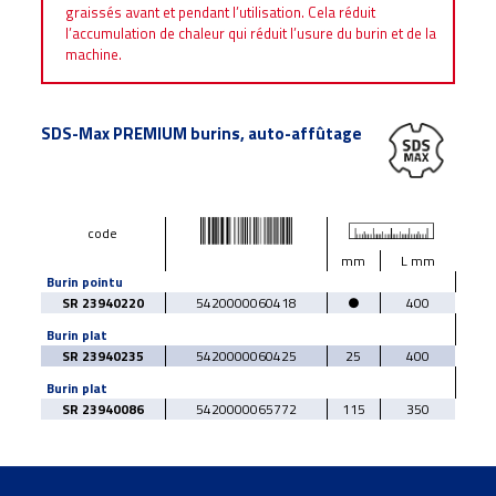
graissés avant et pendant l’utilisation. Cela réduit
l’accumulation de chaleur qui réduit l’usure du burin et de la
machine.
SDS-Max PREMIUM burins, auto-affûtage
code
mm
L mm
Burin pointu
SR 23940220
5420000060418
●
400
Burin plat
SR 23940235
5420000060425
25
400
Burin plat
SR 23940086
5420000065772
115
350