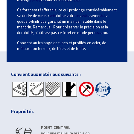
Ce foret est réaffûtable, ce qui prolonge considérablement
sa durée de vie et rentabilise votre investissement. La
queue cylindrique garantit un maintien stable dans le
mandrin. Remarque : Pour préserver la précision et la
durabilité, n’utilisez pas ce foret en mode percussion.
Convient au fraisage de tubes et profilés en acier, de
métaux non ferreux, de tôles et de fonte.
Convient aux matériaux suivants :
Propriétés
POINT CENTRAL
pour une meilleure précision